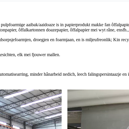
n pulpfoarmige aaibak/aaidoaze is in papierprodukt makke fan ôffalpapie
artonpapier, ôffalkartonnen doazepapier, ôffalpapier mei wyt râne, ensfh
dsorpsjefoarmjen, droegjen en foarmjaan, en is miljeufreonlik; Kin recyc
esichten, elk mei fjouwer mallen.
utomatisearring, minder hânarbeid nedich, leech falingspersintaazje en 