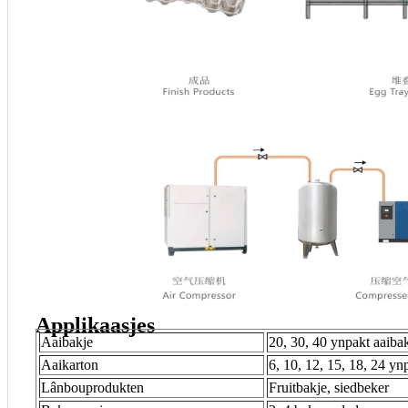
Applikaasjes
Aaibakje
20, 30, 40 ynpakt aaibak
Aaikarton
6, 10, 12, 15, 18, 24 y
Lânbouprodukten
Fruitbakje, siedbeker