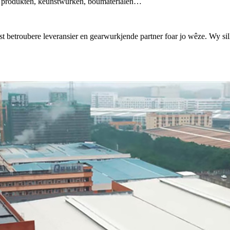
ke produkten, keunstwurken, boumaterialen…
 betroubere leveransier en gearwurkjende partner foar jo wêze. Wy sil