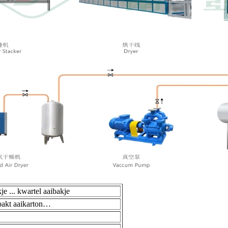
je ... kwartel aaibakje
npakt aaikarton…