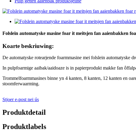
Pulp getten aaienbak produksjeline
Folslein automatyske masine foar it meitsjen fan aaienbakken foa
Koarte beskriuwing:
De automatyske rotearjende foarmmasine mei folslein automatyske dro
In pulpfoarmige aaibak/aaidoaze is in papierprodukt makke fan ôffalp
Trommelfoarmmasines binne yn 4 kanten, 8 kanten, 12 kanten en oare sp
stoomferwaarming.
Stjoer e-post nei ús
Produktdetail
Produktlabels