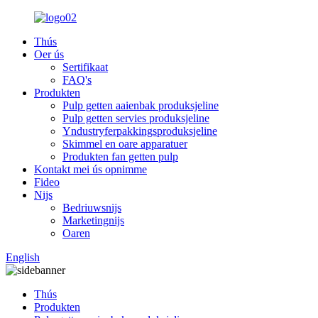
Thús
Oer ús
Sertifikaat
FAQ's
Produkten
Pulp getten aaienbak produksjeline
Pulp getten servies produksjeline
Yndustryferpakkingsproduksjeline
Skimmel en oare apparatuer
Produkten fan getten pulp
Kontakt mei ús opnimme
Fideo
Nijs
Bedriuwsnijs
Marketingnijs
Oaren
English
Thús
Produkten