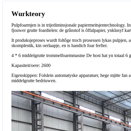
Wurkteory
Pulpfoarmjen is in trijediminsjonale papiermeitsjentechnology. I
fjouwer grutte foardielen: de grûnstof is ôffalpapier, ynklusyf k
It produksjeproses wurdt foltôge troch prosessen lykas pulpjen, a
skomplestik, kin oerlaapje, en is handich foar ferfier.
4 * 6 middelgrutte trommelfoarmmasine De host hat yn totaal 6 g
Kapasiteit/oere: 2600
Eigenskippen: Folslein automatyske apparatuer, hege mjitte fan a
middelgrutte bedriuwen.