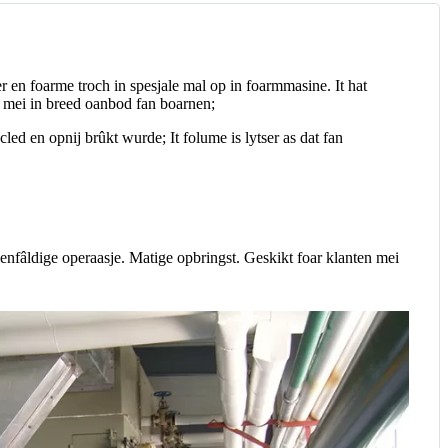
r en foarme troch in spesjale mal op in foarmmasine. It hat
., mei in breed oanbod fan boarnen;
led en opnij brûkt wurde; It folume is lytser as dat fan
ienfâldige operaasje. Matige opbringst. Geskikt foar klanten mei