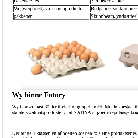
Bekerservies
2, 4 beker salade
Wegwerp medyske soarchprodukten
Bedpanne, siikkompress,
pakketten
Skuonbeam, yndustriee
Wy binne Fatory
Wy hawwe hast 30 jier ûnderfining op dit mêd. Mei in spesjaal ûn
stabile kwaliteitsprodukten, hat NANYA in goede reputaasje krig
Der binne 4 klassen en hûnderten soarten folsleine produktseries