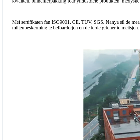
kwaliteit, binnenferpakking foar yndustriële produkten, medys
Mei sertifikaten fan ISO9001, CE, TUV, SGS. Nanya sil de meast
miljeubeskerming te befoarderjen en de ierde griener te meitsjen.