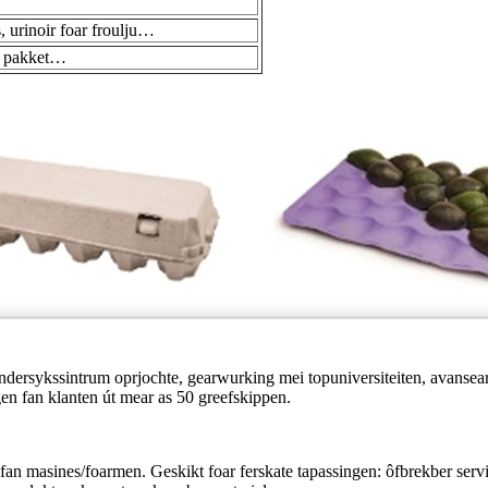
 urinoir foar froulju…
l pakket…
dersykssintrum oprjochte, gearwurking mei topuniversiteiten, avansearr
en fan klanten út mear as 50 greefskippen.
 fan masines/foarmen. Geskikt foar ferskate tapassingen: ôfbrekber ser