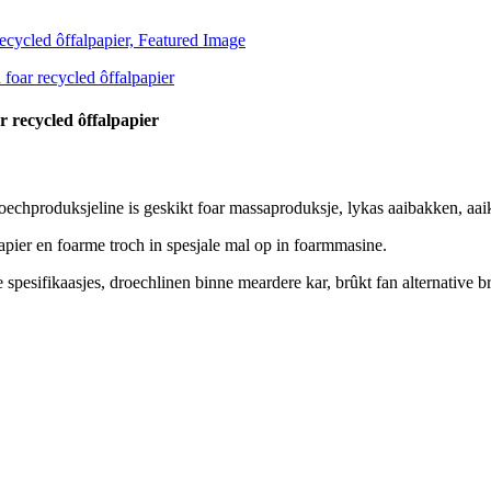
r recycled ôffalpapier
echproduksjeline is geskikt foar massaproduksje, lykas aaibakken, aa
apier en foarme troch in spesjale mal op in foarmmasine.
esifikaasjes, droechlinen binne meardere kar, brûkt fan alternative brân