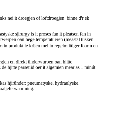
ks nei it droegjen of loftdroegjen, binne d'r ek
styske sjirurgy is it proses fan it pleatsen fan in
nderwerpen oan hege temperatueren (meastal tusken
 produkt te krijen mei in regelmjittiger foarm en
egjen en direkt ûnderwurpen oan hjitte
 de hjitte parsetiid oer it algemien mear as 1 minút
ykas hjirûnder: pneumatyske, hydraulyske,
oaljeferwaarming.