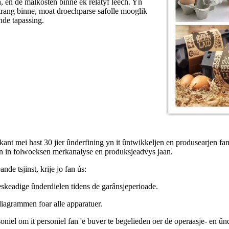
, en de malkosten binne ek relatyf leech. Yn
strang binne, moat droechparse safolle mooglik
nde tapassing.
nt mei hast 30 jier ûnderfining yn it ûntwikkeljen en produsearjen f
en in folwoeksen merkanalyse en produksjeadvys jaan.
de tsjinst, krije jo fan ús:
skeadige ûnderdielen tidens de garânsjeperioade.
iagrammen foar alle apparatuer.
soniel om it personiel fan 'e buver te begelieden oer de operaasje- en 