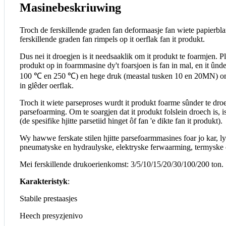
Masinebeskriuwing
Troch de ferskillende graden fan deformaasje fan wiete papierblan
ferskillende graden fan rimpels op it oerflak fan it produkt.
Dus nei it droegjen is it needsaaklik om it produkt te foarmjen. Pla
produkt op in foarmmasine dy't foarsjoen is fan in mal, en it û
100 ℃ en 250 ℃) en hege druk (meastal tusken 10 en 20MN) om in
in glêder oerflak.
Troch it wiete parseproses wurdt it produkt foarme sûnder te dro
parsefoarming. Om te soargjen dat it produkt folslein droech is, is
(de spesifike hjitte parsetiid hinget ôf fan 'e dikte fan it produkt).
Wy hawwe ferskate stilen hjitte parsefoarmmasines foar jo kar, l
pneumatyske en hydraulyske, elektryske ferwaarming, termyske 
Mei ferskillende drukoerienkomst: 3/5/10/15/20/30/100/200 ton.
Karakteristyk
:
Stabile prestaasjes
Heech presyzjenivo