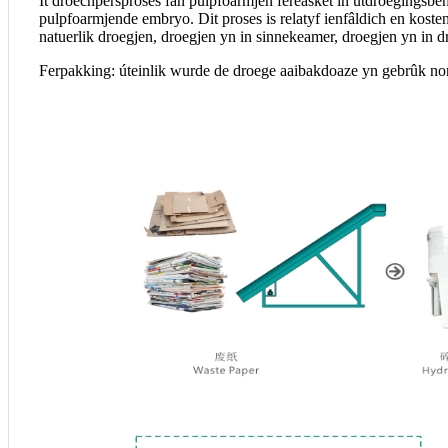
It droechpersproses fan pulpfoarmjen fereasket in útdroegingsbe
pulpfoarmjende embryo. Dit proses is relatyf ienfâldich en koste
natuerlik droegjen, droegjen yn in sinnekeamer, droegjen yn in 
Ferpakking: úteinlik wurde de droege aaibakdoaze yn gebrûk no