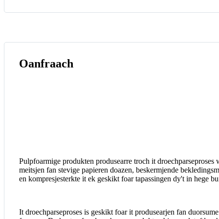
Oanfraach
Pulpfoarmige produkten produsearre troch it droechparseproses wu
meitsjen fan stevige papieren doazen, beskermjende bekledingsmat
en kompresjesterkte it ek geskikt foar tapassingen dy't in hege buf
It droechparseproses is geskikt foar it produsearjen fan duorsum