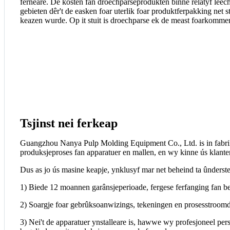
ferneare. De kosten fan droechparseprodukten binne relatyf leech
gebieten dêr't de easken foar uterlik foar produktferpakking net 
keazen wurde. Op it stuit is droechparse ek de meast foarkomme
Tsjinst nei ferkeap
Guangzhou Nanya Pulp Molding Equipment Co., Ltd. is in fabrika
produksjeproses fan apparatuer en mallen, en wy kinne ús klant
Dus as jo ús masine keapje, ynklusyf mar net beheind ta ûnderstean
1) Biede 12 moannen garânsjeperioade, fergese ferfanging fan be
2) Soargje foar gebrûksoanwizings, tekeningen en prosesstroomd
3) Nei't de apparatuer ynstalleare is, hawwe wy profesjoneel per