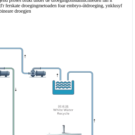
mjend proses brûkt ûnder de droegingomstannichheden fan it
e d'r ferskate droegingmetoaden foar embryo-útdroeging, ynklusyf
bineare droegjen