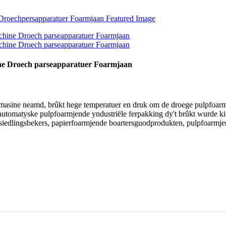
ine Droech parseapparatuer Foarmjaan
nmasine neamd, brûkt hege temperatuer en druk om de droege pulpfoar
healautomatyske pulpfoarmjende yndustriële ferpakking dy't brûkt wurde 
e siedlingsbekers, papierfoarmjende boartersguodprodukten, pulpfoar