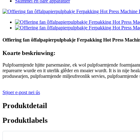
Skimmel en oare apparatuer
Offiering fan ôffalpapierpulpbakje Ferpakking Hot Press Mach
Koarte beskriuwing:
Pulpfoarmjende hjitte parsemasine, ek wol pulpfoarmjende foarmjaa
reparearre wurde en it uterlik glêder en moaier wurdt. It is in nije 
produsearjen, pulpfoarmjende miljeufreonlik servies, pulpfoarmjend
Stjoer e-post nei ús
Produktdetail
Produktlabels