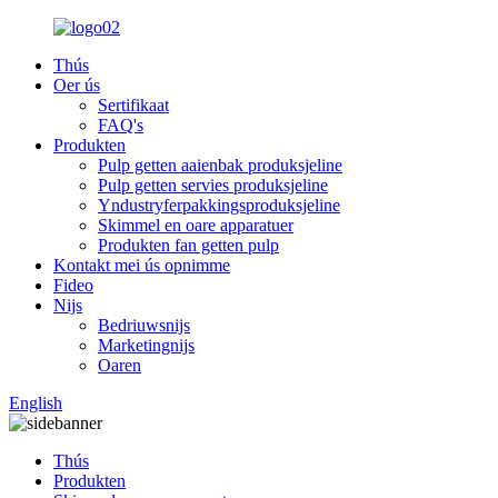
Thús
Oer ús
Sertifikaat
FAQ's
Produkten
Pulp getten aaienbak produksjeline
Pulp getten servies produksjeline
Yndustryferpakkingsproduksjeline
Skimmel en oare apparatuer
Produkten fan getten pulp
Kontakt mei ús opnimme
Fideo
Nijs
Bedriuwsnijs
Marketingnijs
Oaren
English
Thús
Produkten