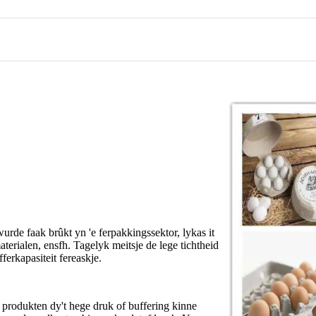
rde faak brûkt yn 'e ferpakkingssektor, lykas it
erialen, ensfh. Tagelyk meitsje de lege tichtheid
ferkapasiteit fereaskje.
e produkten dy't hege druk of buffering kinne