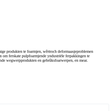
mige produkten te foarmjen, wêrtroch deformaasjeproblemen
kin om ferskate pulpfoarmjende yndustriële ferpakkingen te
mjende wegwerpprodukten en gebrûksfoarwerpen, en mear.