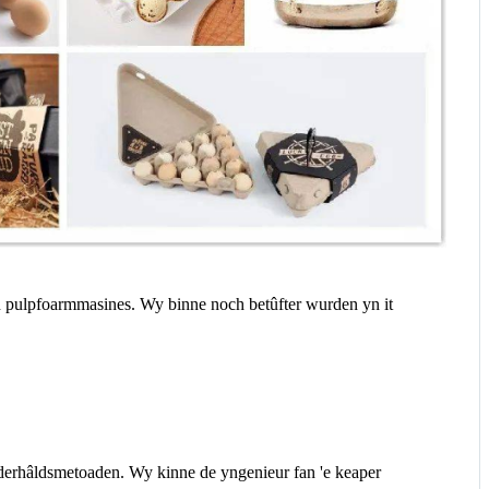
an pulpfoarmmasines. Wy binne noch betûfter wurden yn it
ûnderhâldsmetoaden. Wy kinne de yngenieur fan 'e keaper