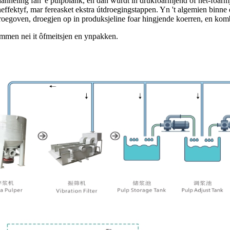
hanneling fan 'e pulpblank, en dan wurdt in drukfoarmjend of net-foar
neffektyf, mar fereasket ekstra útdroegingstappen. Yn 't algemien binn
droegoven, droegjen op in produksjeline foar hingjende koerren, en kom
mmen nei it ôfmeitsjen en ynpakken.