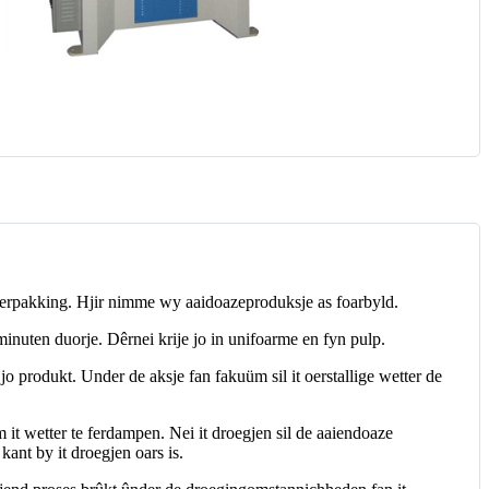
 ferpakking. Hjir nimme wy aaidoazeproduksje as foarbyld.
 minuten duorje. Dêrnei krije jo in unifoarme en fyn pulp.
 produkt. Under de aksje fan fakuüm sil it oerstallige wetter de
 it wetter te ferdampen. Nei it droegjen sil de aaiendoaze
ant by it droegjen oars is.