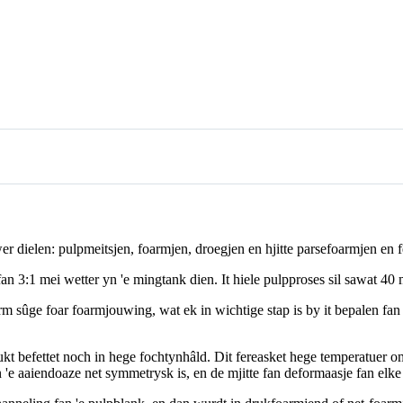
r dielen: pulpmeitsjen, foarmjen, droegjen en hjitte parsefoarmjen en
g fan 3:1 mei wetter yn 'e mingtank dien. It hiele pulpproses sil sawat 40
sûge foar foarmjouwing, wat ek in wichtige stap is by it bepalen fan jo
kt befettet noch in hege fochtynhâld. Dit fereasket hege temperatuer om
'e aaiendoaze net symmetrysk is, en de mjitte fan deformaasje fan elke k