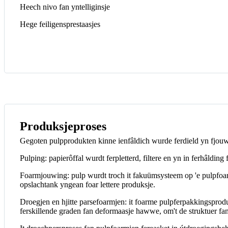
Heech nivo fan yntelliginsje
Hege feiligensprestaasjes
Produksjeproses
Gegoten pulpprodukten kinne ienfâldich wurde ferdield yn fjouwe
Pulping: papierôffal wurdt ferpletterd, filtere en yn in ferhâldin
Foarmjouwing: pulp wurdt troch it fakuümsysteem op 'e pulpfoarm 
opslachtank yngean foar lettere produksje.
Droegjen en hjitte parsefoarmjen: it foarme pulpferpakkingsprodu
ferskillende graden fan deformaasje hawwe, om't de struktuer fan 