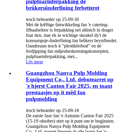
pulpfoarmferpakking de
brûkersûnderfining ferbetteret
troch behearder op 25-09-30
Mei de krêftige ûntwikkeling fan 'e catering-
ôfhaalsektor is ferpakking net allinich in drager
foar iten, mar ek in wichtige skeakel dy't de
konsumpsje-ûnderfining fan brûkers beynfloedet.
Oandreaun troch it "plestikferbod" en de
ferdjipping fan miljeubeskermingskonsepten,
pulpfoarmferpakking, mei...
Lês mear
Guangzhou Nanya Pulp Molding
Equipment Co., Ltd. debutearret op
'e hjerst Canton Fair 2025, en toant
prestaasjes op it mêd fan
pulpmolding
troch behearder op 25-09-18
De earste faze fan 'e Autumn Canton Fair 2025
(15-19 oktober) stiet op it punt om te begjinnen.
Guangzhou Nanya Pulp Molding Equipment
Co., Ltd. noeget freonen út alle lagen fan 'e