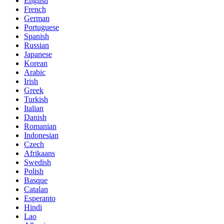
English
French
German
Portuguese
Spanish
Russian
Japanese
Korean
Arabic
Irish
Greek
Turkish
Italian
Danish
Romanian
Indonesian
Czech
Afrikaans
Swedish
Polish
Basque
Catalan
Esperanto
Hindi
Lao