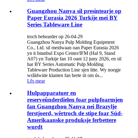
Guangzhou Nanya sil presintearje op
Paper Eurasia 2026 Turkije mei BY
Series Tableware Line
troch behearder op 26-04-29
Guangzhou Nanya Pulp Molding Equipment
Co., Ltd. sil meidwaan oan Paper Eurasia 2026
yn it Istanbul Expo Center/IFM (Hal 9, Stand
A07) yn Turkije fan 10 oant 12 juny 2026, en sil
har BY Series Automatic Pulp Molding
Tableware Production Line sjen litte. Wy noegje
wrâldwide klanten fan herte út om ús...
Lês mear
Hulpapparatuer en
reserveûnderdielen foar pulpfoarmjen
fan Guangzhou Nanya nei Brazylje
ferstjoerd, wêrtroch de stipe foar Súd-
Amerikaanske produksje ferbettere
wurdt