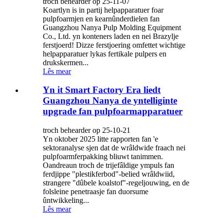
troch behearder op 25-11-07
Koartlyn is in partij helpapparatuer foar
pulpfoarmjen en kearnûnderdielen fan
Guangzhou Nanya Pulp Molding Equipment
Co., Ltd. yn konteners laden en nei Brazylje
ferstjoerd! Dizze ferstjoering omfettet wichtige
helpapparatuer lykas fertikale pulpers en
drukskermen...
Lês mear
Yn it Smart Factory Era liedt
Guangzhou Nanya de yntelliginte
upgrade fan pulpfoarmapparatuer
troch behearder op 25-10-21
Yn oktober 2025 litte rapporten fan 'e
sektoranalyse sjen dat de wrâldwide fraach nei
pulpfoarmferpakking bliuwt tanimmen.
Oandreaun troch de trijefâldige ympuls fan
ferdjippe "plestikferbod"-belied wrâldwiid,
strangere "dûbele koalstof"-regeljouwing, en de
folsleine penetraasje fan duorsume
ûntwikkeling...
Lês mear