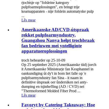
rjochtsje op "folsleine kategory
pulpfoarmoplossingen", en bringt trije
kearnapparaten - nije folslein automatyske pulp
...
Lês mear
Amerikaanske AD/CVD-útspraak
rekket pulpfoarmyndustry,
Guangzhou Nanya helpt trochbraak
fan bedriuwen mei yntelliginte
apparatueroplossingen
troch behearder op 25-10-09
Op 25 septimber 2025 (Amerikaanske tiid) joech
it Amerikaanske Ministearje fan Keaphannel in
oankundiging út dy't in bom liet falle op 'e
pulpfoarmyndustry fan Sina - it naam in
definitive útspraak oer ûndersiken nei anty-
dumping en tsjinheffing (AD / CVD) nei
"Thermoformed Molded Fiber Prod ...
Lês mear
Favoryt by Catering Takeaway: Hoe