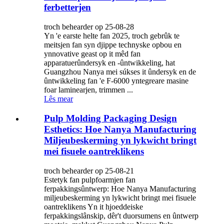
ferbetterjen
troch behearder op 25-08-28
Yn 'e earste helte fan 2025, troch gebrûk te
meitsjen fan syn djippe technyske opbou en
ynnovative geast op it mêd fan
apparatuerûndersyk en -ûntwikkeling, hat
Guangzhou Nanya mei súkses it ûndersyk en de
ûntwikkeling fan 'e F-6000 yntegreare masine
foar laminearjen, trimmen ...
Lês mear
Pulp Molding Packaging Design
Esthetics: Hoe Nanya Manufacturing
Miljeubeskerming yn lykwicht bringt
mei fisuele oantreklikens
troch behearder op 25-08-21
Estetyk fan pulpfoarmjen fan
ferpakkingsûntwerp: Hoe Nanya Manufacturing
miljeubeskerming yn lykwicht bringt mei fisuele
oantreklikens Yn it hjoeddeiske
ferpakkingslânskip, dêr't duorsumens en ûntwerp