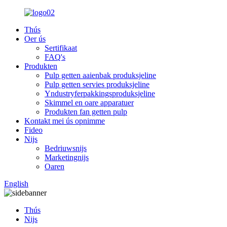
Thús
Oer ús
Sertifikaat
FAQ's
Produkten
Pulp getten aaienbak produksjeline
Pulp getten servies produksjeline
Yndustryferpakkingsproduksjeline
Skimmel en oare apparatuer
Produkten fan getten pulp
Kontakt mei ús opnimme
Fideo
Nijs
Bedriuwsnijs
Marketingnijs
Oaren
English
Thús
Nijs