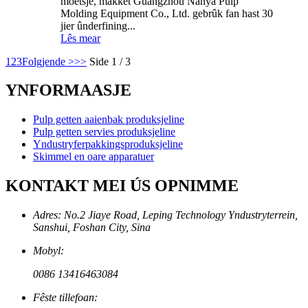
moetsje, makket Guangzhou Nanya Pulp
Molding Equipment Co., Ltd. gebrûk fan hast 30
jier ûnderfining...
Lês mear
1
2
3
Folgjende >
>>
Side 1 / 3
YNFORMAASJE
Pulp getten aaienbak produksjeline
Pulp getten servies produksjeline
Yndustryferpakkingsproduksjeline
Skimmel en oare apparatuer
KONTAKT MEI ÚS OPNIMME
Adres: No.2 Jiaye Road, Leping Technology Yndustryterrein,
Sanshui, Foshan City, Sina
Mobyl:
0086 13416463084
Fêste tillefoan: