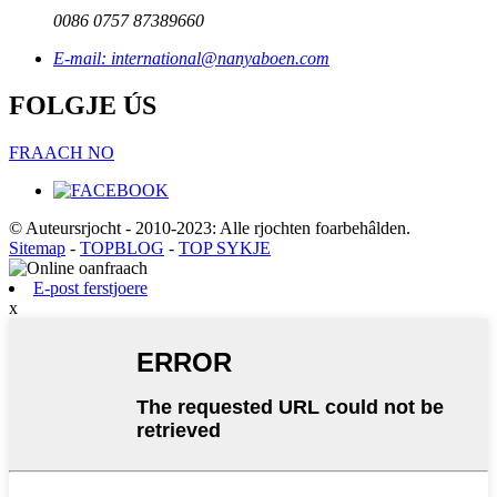
0086 0757 87389660
E-mail: international@nanyaboen.com
FOLGJE ÚS
FRAACH NO
© Auteursrjocht - 2010-2023: Alle rjochten foarbehâlden.
Sitemap
-
TOPBLOG
-
TOP SYKJE
E-post ferstjoere
x