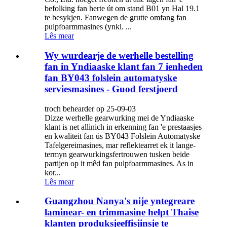
befolking fan herte út om stand B01 yn Hal 19.1
te besykjen. Fanwegen de grutte omfang fan
pulpfoarmmasines (ynkl. ...
Lês mear
Wy wurdearje de werhelle bestelling
fan in Yndiaaske klant fan 7 ienheden
fan BY043 folslein automatyske
serviesmasines - Guod ferstjoerd
troch behearder op 25-09-03
Dizze werhelle gearwurking mei de Yndiaaske
klant is net allinich in erkenning fan 'e prestaasjes
en kwaliteit fan ús BY043 Folslein Automatyske
Tafelgereimasines, mar reflektearret ek it lange-
termyn gearwurkingsfertrouwen tusken beide
partijen op it mêd fan pulpfoarmmasines. As in
kor...
Lês mear
Guangzhou Nanya's nije yntegreare
laminear- en trimmasine helpt Thaise
klanten produksjeeffisjinsje te