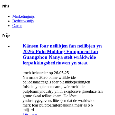
Nijs
Marketingnijs
Bedriuwsnijs
Oaren
Nijs
Kânsen foar neilibjen fan neilibjen yn
2026: Pulp Molding Equipment fan
Guangzhou Nanya stelt wrâldwide
ferpakkingsbedriuwen yn steat
troch behearder op 26-05-25
Yn maaie 2026 binne wrâldwide
beliedsmaatregels foar plestikbeperkingen
folslein ymplementearre, wêrtroch't de
pulpfoarmyndustry yn in eksplosive groeifaze fan
grutte skaal telâne kaam. De lêste
yndustrygegevens litte sjen dat de wrâldwide
merk foar pulpfoarmferpakking mear as $ 6
miljard ...
Lês mear