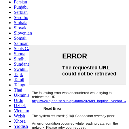
Persian
Punjabi
Serbian
Sesotho
Sinhala
Slovak
Slovenian
Somali
Samoan
Scots Gaelic
Shona
Sindhi
Sundanese
Swahili
Tajik
Tamil
Telugu
Thai
Ukrainian
Urdu
Uzbek
Vietnamese
Welsh
Xhosa
Yiddish