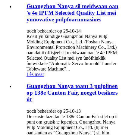
Guangzhou Nanya sil meidwaan oan
'e 4e IPFM Selected Quality List mei
ynnovative pulpfoarmmasines
troch behearder op 25-10-14
Koartlyn kundige Guangzhou Nanya Pulp
Molding Equipment Co., Ltd. (Foshan Nanya
Environmental Protection Machinery Co., Ltd.)
oan dat it offisjeel sil meidwaan oan 'e 4e IPFM
Selected Quality List mei syn ûnôfhinklik
ûntwikkele "Automatic Servo In-mold Transfer
Tableware Machine"...
Lês mear
Guangzhou Nanya toant 3 pulplinen
op 138e Canton Fair, noeget besikers
út
troch behearder op 25-10-13
De earste faze fan 'e 138e Canton Fair stiet op it
punt om grutsk te iepenjen. Guangzhou Nanya
Pulp Molding Equipment Co., Ltd. (hjirnei
oantsjutten as "Guangzhou Nanya") sil him