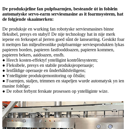
De produksjeline fan pulpfoarmjen, besteande út in folslein
automatyske servo-earm serviesmasine as it foarmsysteem, hat
de folgjende skaaimerken:
De produksje en wurking fan robotyske serviesmasines binne
fleksibel, presys en stabyl! De nije technology hat in nije merk
iepene en ferkeapet al jierren goed sûnt de lansearring. Geskikt foar
it meitsjen fan miljeufreonlike pulpfoarmige serviesprodukten lykas
papieren borden, papieren fastfooddoazen, papieren kommen,
papieren bekers, aaidoazen, ensfh.
● Heech kosten-effektyf yntelligint kontrôlesysteem;
● Fleksibele, presys en stabile produksjeoperaasje;
● Ienfâldige operaasje en ûnderhâldsfeiligens;
● Yntelliginte produksjemonitoring op ôfstân;
● Foarmjen, staljen, trimmen en stapeljen wurde automatysk yn ien
masine foltôge;
● De robot ferbynt ferskate prosessen op yntelliginte wize.