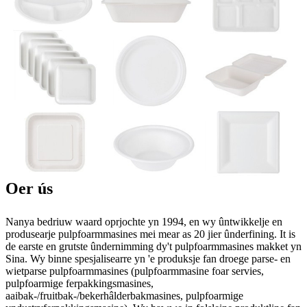
Oer ús
Nanya bedriuw waard oprjochte yn 1994, en wy ûntwikkelje en
produsearje pulpfoarmmasines mei mear as 20 jier ûnderfining. It is
de earste en grutste ûndernimming dy't pulpfoarmmasines makket yn
Sina. Wy binne spesjalisearre yn 'e produksje fan droege parse- en
wietparse pulpfoarmmasines (pulpfoarmmasine foar servies,
pulpfoarmige ferpakkingsmasines,
aaibak-/fruitbak-/bekerhâlderbakmasines, pulpfoarmige