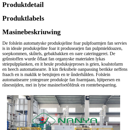
Produktdetail
Produktlabels
Masinebeskriuwing
De folslein automatyske produksjeline foar pulpfoarmjen fan servies
is in ideale produksjeline foar it produsearjen fan pulpmieldoazen,
soepkommen, skûtels, gebakbakken en oare cateringgerei. De
grûnstoffen wurde ôflaat fan organyske materialen lykas
striepulpplanken, en it heule produksjeproses is grien, koalstofarm
en heech automatisearre. It kin fleksibele oanpassing berikke neffens
fraach en is maklik te betsjinjen en te ûnderhâlden. Folslein
automatisearre yntegreare produksje fan foarmjaan, hjitpersen en
rânesnijden, mei in lytse masinefoetôfdruk en romtebesparring.