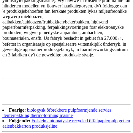
yndustryferpakkingsmasine). Wy hawwe in folsleine produktline fan
hûnderten modellen yn fjouwer haadkategoryen, dy't foldogge oan
'e produksjebehoeften fan ferskate produkten lykas miljeufreonlike
wegwerp mieldoazen,
aaibakken/aaidoazen/fruitbakken/bekerbakken, high-end
papierfoarmferpakking, ferpakkingsvoeringen foar elektroanyske
produkten, wegwerp medyske apparatuer, ambachten,
boumaterialen, ensfh. Us fabryk beslacht in gebiet fan 27.000㎡,
befettet in organisaasje op spesjalisearre wittenskiplik ûndersyk, in
geweldige apparatuerproduksjefabryk, in foarmferwurkingssintrum
en 3 fabriken dy't de geweldige produksje stypje.
Foarige:
biologysk ôfbrekbere pulpfoarmjende servies
itenferpakking thermoforming masine
Folgjende:
Folslein automatyske recycled ôffalpapierpulp getten
aaienbakkarton produksjeline