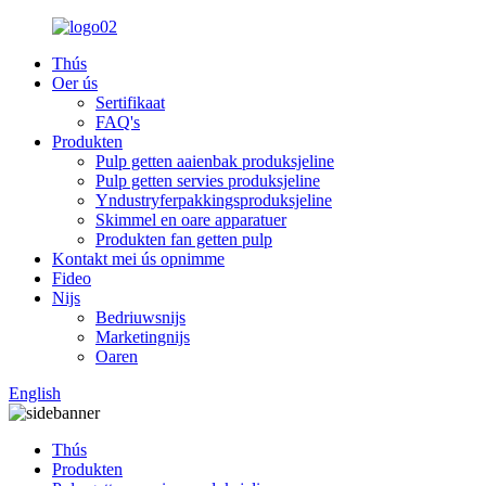
Thús
Oer ús
Sertifikaat
FAQ's
Produkten
Pulp getten aaienbak produksjeline
Pulp getten servies produksjeline
Yndustryferpakkingsproduksjeline
Skimmel en oare apparatuer
Produkten fan getten pulp
Kontakt mei ús opnimme
Fideo
Nijs
Bedriuwsnijs
Marketingnijs
Oaren
English
Thús
Produkten