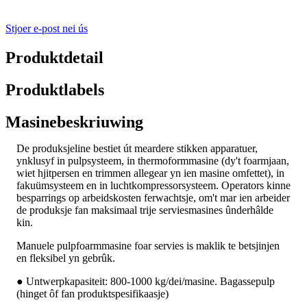
Stjoer e-post nei ús
Produktdetail
Produktlabels
Masinebeskriuwing
De produksjeline bestiet út meardere stikken apparatuer,
ynklusyf in pulpsysteem, in thermoformmasine (dy't foarmjaan,
wiet hjitpersen en trimmen allegear yn ien masine omfettet), in
fakuümsysteem en in luchtkompressorsysteem. Operators kinne
besparrings op arbeidskosten ferwachtsje, om't mar ien arbeider
de produksje fan maksimaal trije serviesmasines ûnderhâlde
kin.
Manuele pulpfoarmmasine foar servies is maklik te betsjinjen
en fleksibel yn gebrûk.
● Untwerpkapasiteit: 800-1000 kg/dei/masine. Bagassepulp
(hinget ôf fan produktspesifikaasje)