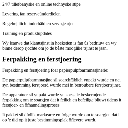
24/7 tillefoanyske en online technyske stipe
Levering fan reserveûnderdielen
Regelmjittich ûnderhâld en servizjearjen
Training en produktupdates
Wy leauwe dat klanttsjinst in hoekstien is fan ús bedriuw en wy
binne derop rjochte om jo de bêste mooglike tsjinst te jaan.
Ferpakking en ferstjoering
Ferpakking en ferstjoering foar papierpulpfoarmmasjinerie:
De papierpulpfoarmmasjine sil soarchfâldich ynpakt wurde en nei
syn bestimming ferstjoerd wurde mei in betroubere ferstjoertsjinst.
De apparatuer sil ynpakt wurde yn spesjale beskermjende
ferpakking om te soargjen dat it feilich en befeilige bliuwt tidens it
ferstjoer- en ôfhannelingsproses.
It pakket sil dúdlik markearre en folge wurde om te soargjen dat it
op 'e tiid op it juste bestimmingsplak ôflevere wurdt.