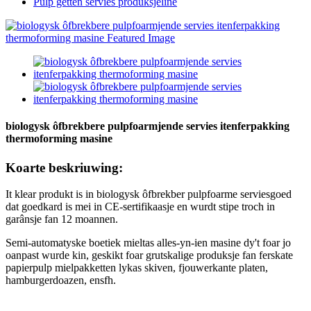
Pulp getten servies produksjeline
biologysk ôfbrekbere pulpfoarmjende servies itenferpakking
thermoforming masine
Koarte beskriuwing:
It klear produkt is in biologysk ôfbrekber pulpfoarme serviesgoed
dat goedkard is mei in CE-sertifikaasje en wurdt stipe troch in
garânsje fan 12 moannen.
Semi-automatyske boetiek mieltas alles-yn-ien masine dy't foar jo
oanpast wurde kin, geskikt foar grutskalige produksje fan ferskate
papierpulp mielpakketten lykas skiven, fjouwerkante platen,
hamburgerdoazen, ensfh.