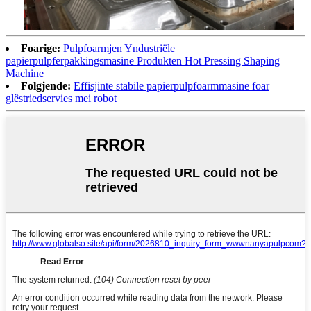
Foarige:
Pulpfoarmjen Yndustriële
papierpulpferpakkingsmasine Produkten Hot Pressing Shaping
Machine
Folgjende:
Effisjinte stabile papierpulpfoarmmasine foar
glêstriedservies mei robot