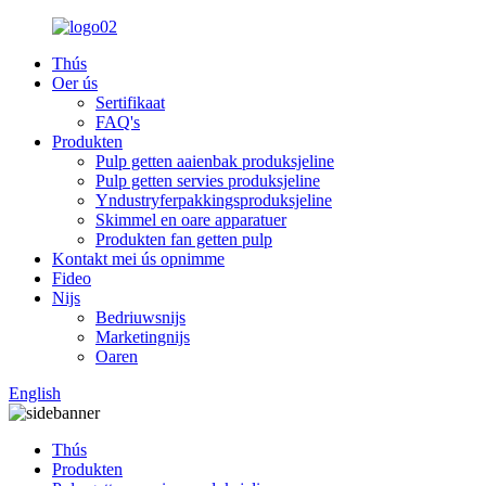
Thús
Oer ús
Sertifikaat
FAQ's
Produkten
Pulp getten aaienbak produksjeline
Pulp getten servies produksjeline
Yndustryferpakkingsproduksjeline
Skimmel en oare apparatuer
Produkten fan getten pulp
Kontakt mei ús opnimme
Fideo
Nijs
Bedriuwsnijs
Marketingnijs
Oaren
English
Thús
Produkten