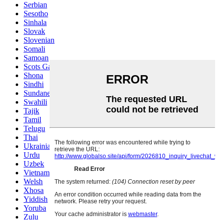
Serbian
Sesotho
Sinhala
Slovak
Slovenian
Somali
Samoan
Scots Gaelic
Shona
Sindhi
Sundanese
Swahili
Tajik
Tamil
Telugu
Thai
Ukrainian
Urdu
Uzbek
Vietnamese
Welsh
Xhosa
Yiddish
Yoruba
Zulu