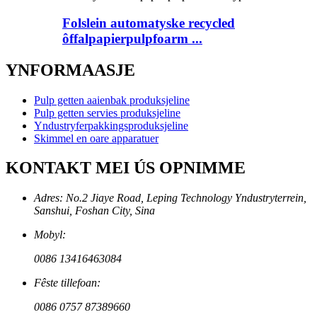
Folslein automatyske recycled
ôffalpapierpulpfoarm ...
YNFORMAASJE
Pulp getten aaienbak produksjeline
Pulp getten servies produksjeline
Yndustryferpakkingsproduksjeline
Skimmel en oare apparatuer
KONTAKT MEI ÚS OPNIMME
Adres: No.2 Jiaye Road, Leping Technology Yndustryterrein,
Sanshui, Foshan City, Sina
Mobyl:
0086 13416463084
Fêste tillefoan:
0086 0757 87389660